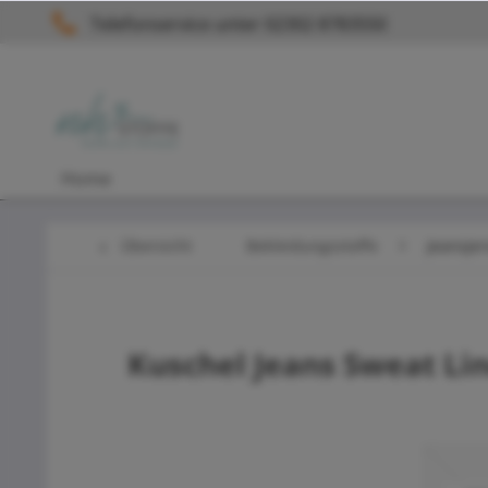
Telefonservice unter 02302 8783550
Home
Übersicht
Bekleidungsstoffe
Jeansje
Kuschel Jeans Sweat Li