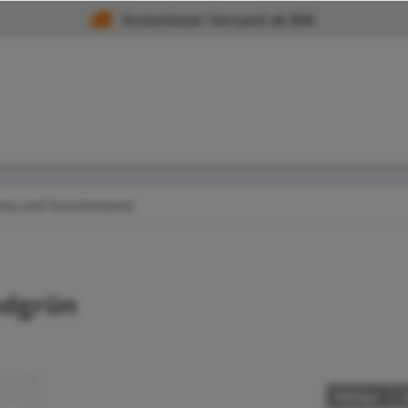
Kostenloser Versand ab 80€
rsey und Kuschelsweat
ndgrün
Menge
S