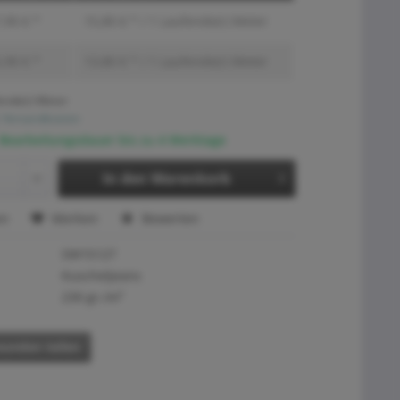
,90 € *
15,80 € * / 1 Laufende(r) Meter
,90 € *
13,80 € * / 1 Laufende(r) Meter
ende(r) Meter
. Versandkosten
 Bearbeitungsdauer bis zu 4 Werktage
In den
Warenkorb
en
Merken
Bewerten
SW15127
Kuscheljeans
230 gr./m²
eunden teilen