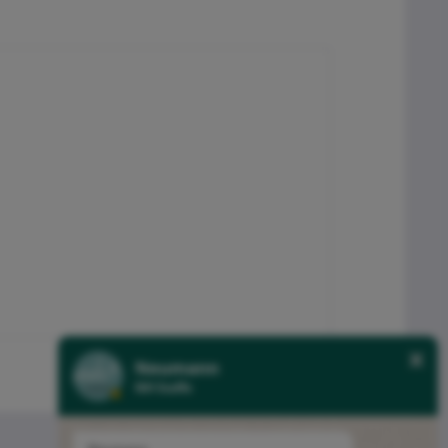
Neumann
NH Stoffe