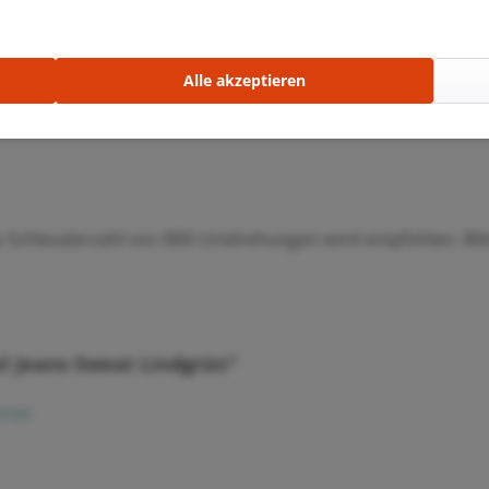
e Textilien)
Alle akzeptieren
asthan
e Schleuderzahl von 800 Umdrehungen wird empfohlen. Bit
l Jeans Sweat Lindgrün"
rieb