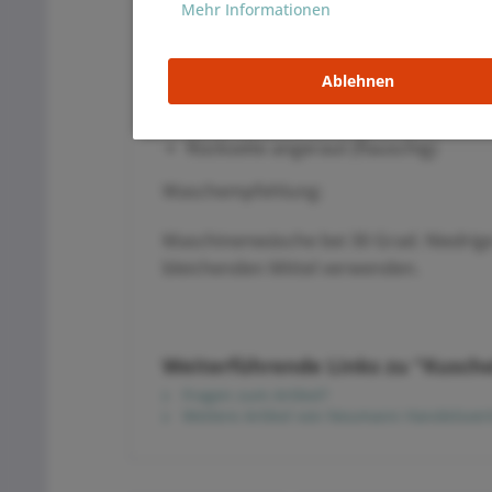
Mehr Informationen
1.Wahl - 1A Qualität
Öko-Tex Standard 100 (schadstofffrei
ca. 230 gr. / m²
Ablehnen
150 cm Breite
62% Baumwolle 33% Poliester 5% El
Rückseite angeraut (flauschig)
Waschempfehlung:
Maschinenwäsche bei 30 Grad. Niedrig
bleichenden Mittel verwenden.
Weiterführende Links zu "Kusche
Fragen zum Artikel?
Weitere Artikel von Neumann Handelsvert