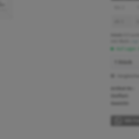
bis
2
7
ab
3
6
Inhalt:
0.5 Lauf
inkl. MwSt.
zzgl
Auf Lager.
Vergleich
Artikel-Nr.:
Stoffart:
Gewicht:
Mit Fr