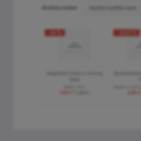
Ähnliche Artikel
Kunden kauften auch
- 50
- 32,63
Bügelbild Santa is Coming
Baumwollstof
MINI
7
Inhalt
1 Stück
Inhalt
0.5 Laufen
1,00 € *
2,89 €
2,00 € *