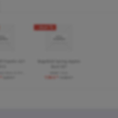
- 33,61
f Popelin 427-
Bügelbild Spring Apples
013
Bunt SET
de(r) Meter
(5,78 € * / 1 Laufende(r) Meter)
Inhalt
1 Stück
 *
7,90 € *
4,29 € *
11,90 € *