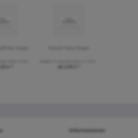
off XXL Taupe
French Terry Taupe
nde(r) Meter
(10,36 € * / 1 Laufende(r) Meter)
Inhalt
0.5 Laufende(r) Meter
(11,98 € * / 1 Laufende(r) Meter)
,59 € *
ab 5,99 € *
ce
Informationen