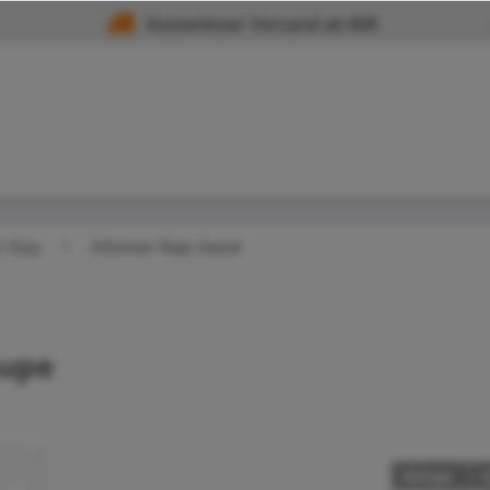
Kostenloser Versand ab 80€
 Ripp
Ottoman Ripp Sweat
aupe
Menge
S