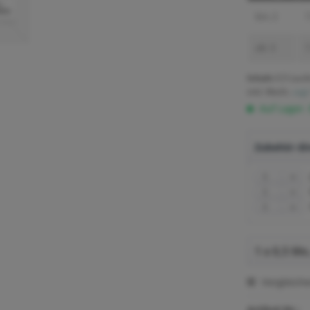
bis
2
7
ab
3
7
Inhalt:
0.5 Lauf
inkl. MwSt.
zzgl
Auf Lager.
Zubehör dir
Vergleich
Artikel-Nr.: