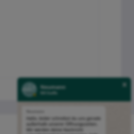
Neumann
NH Stoffe
Neumann
Hallo, leider schreibst du uns gerade
außerhalb unserer Öffnungszeiten.
Newsletter
Wir werden deine Nachricht