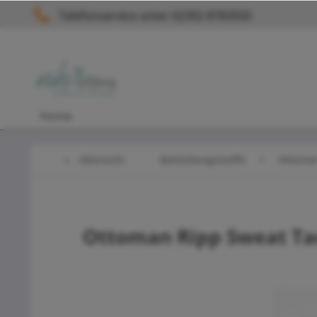
Telefonservice unter 02302 8783550
Home
Übersicht
Bekleidungsstoffe
Ottoman
Ottoman Ripp Sweat T