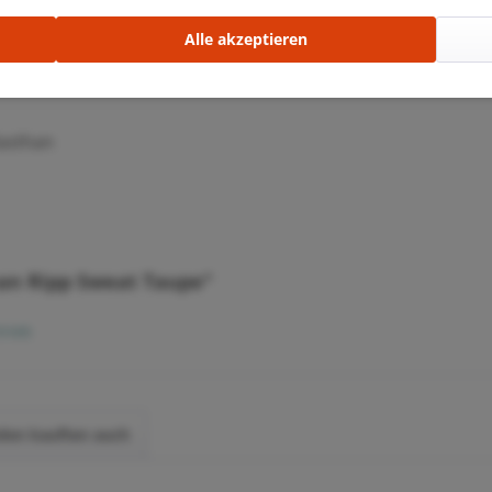
Alle akzeptieren
e Textilien)
asthan
an Ripp Sweat Taupe"
rieb
den kauften auch