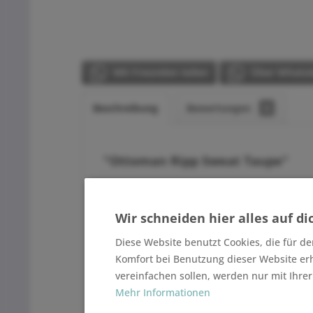
Mit Freunden teilen
Über WhatsA
Beschreibung
Bewertungen
0
"Ottoman Ripp Sweat Taupe"
Ottoman Ripp Sweat
Wir schneiden hier alles auf di
Diese Website benutzt Cookies, die für de
270 gr./m²
Komfort bei Benutzung dieser Website er
vereinfachen sollen, werden nur mit Ihre
Mehr Informationen
Produktangaben
: