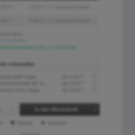
,99 € *
15,98 € * / 1 Laufende(r) Meter
,49 € *
14,98 € * / 1 Laufende(r) Meter
ende(r) Meter
. Versandkosten
 Bearbeitungsdauer bis zu 4 Werktage
ekt mitbestellen
Jersey Stoff Taupe
ab 5,19 € *
Bündchenstoff XXL Taupe
ab 2,59 € *
French Terry Taupe
ab 5,99 € *
In den
Warenkorb
en
Merken
Bewerten
SW16315