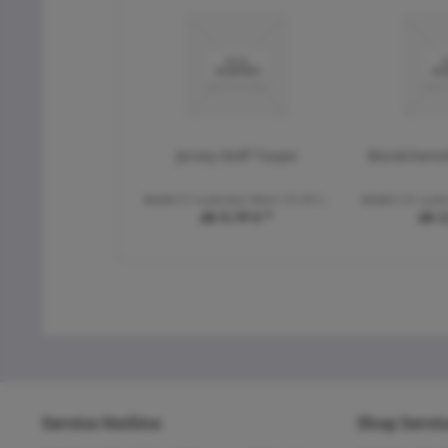
Jersey Stoff Taupe
Bündchenst
Inhalt
0.5 Laufende(r) Meter
(10,38 € * / 1 Laufende(r) Meter)
Inhalt
0.25 Laufe
ab 5,19 € *
ab 2
Service Hotline
Shop Servi