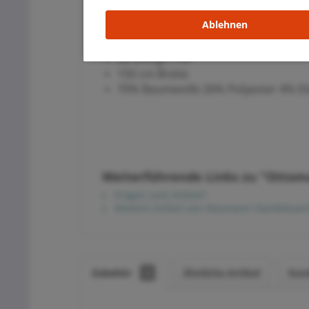
Ablehnen
1.Wahl - 1A Qualität
Öko-Tex Standard 100 (schadstofffrei
ca. 270 gr. / m²
150 cm Breite
70% Baumwolle 26% Polyester 4% El
Weiterführende Links zu "Ottom
Fragen zum Artikel?
Weitere Artikel von Neumann Handelsvert
Zubehör
3
Ähnliche Artikel
Kun