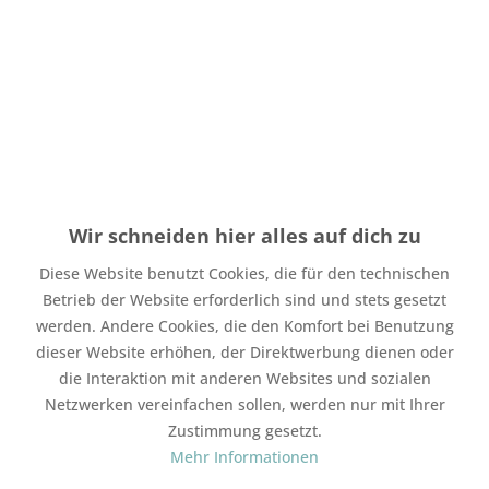
Menge
Stückpreis
Grundpreis
bis
3
5,90 € *
5,90 € * / 1 Stück
ab
4
4,90 € *
4,90 € * / 1 Stück
Wir schneiden hier alles auf dich zu
Inhalt:
1 Stück
inkl. MwSt.
zzgl. Versandkosten
Diese Website benutzt Cookies, die für den technischen
Auf Lager. Bearbeitungsdauer bis zu 4 Werktage
Betrieb der Website erforderlich sind und stets gesetzt
werden. Andere Cookies, die den Komfort bei Benutzung
In den
Warenkorb
dieser Website erhöhen, der Direktwerbung dienen oder
die Interaktion mit anderen Websites und sozialen
Merken
Bewerten
Netzwerken vereinfachen sollen, werden nur mit Ihrer
Zustimmung gesetzt.
Artikel-Nr.:
SW21201
Mehr Informationen
Mit Freunden teilen