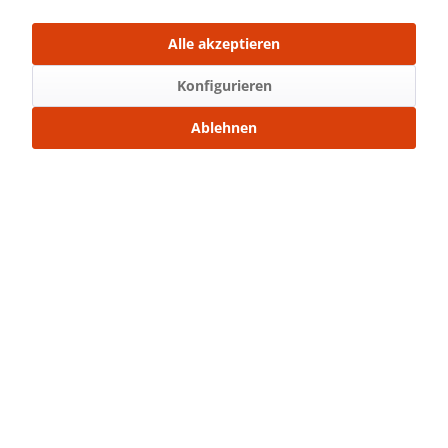
Über WhatsApp anfragen
Alle akzeptieren
Beschreibung
Konfigurieren
Bügelbild Maße: 13,5 x 21 cm (Breite x Höhe) ...
Ablehnen
mehr
Bewertungen
0
Bewertungen lesen, schreiben und diskutieren...
mehr
Ähnliche Artikel
Kunden kauften auch
Service Hotline