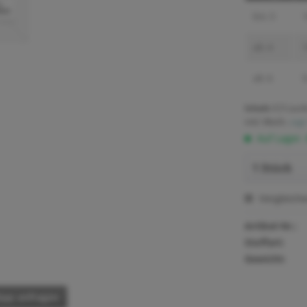
bis
3
1
ab
4
1
ab
6
9
Inhalt:
0.5 Lauf
inkl. MwSt.
zzgl
Auf Lager.
Vergleich
Artikel-Nr.:
Stoffart:
Gewicht:
pp anfragen