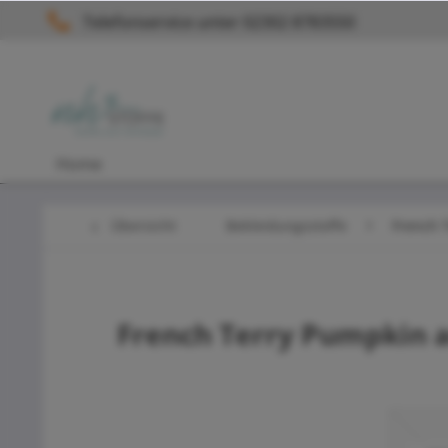
Telefonservice unter 02302 8783550
Home
Übersicht
Bekleidungsstoffe
French 
French Terry Pumpkin 