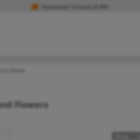
Kostenloser Versand ab 80€
Terry Muster
and Flowers
Menge
S