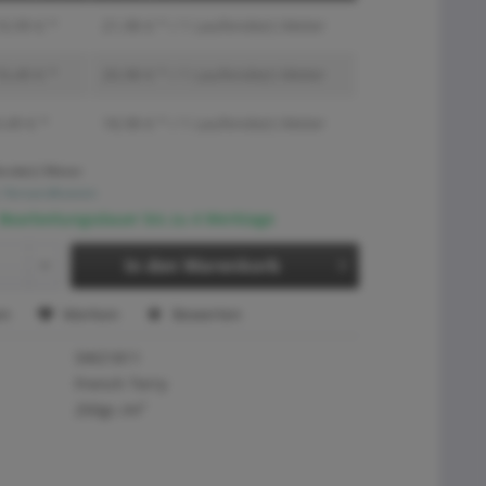
0,99 € *
21,98 € * / 1 Laufende(r) Meter
0,49 € *
20,98 € * / 1 Laufende(r) Meter
,49 € *
18,98 € * / 1 Laufende(r) Meter
ende(r) Meter
. Versandkosten
 Bearbeitungsdauer bis zu 4 Werktage
In den
Warenkorb
en
Merken
Bewerten
SW21811
French Terry
250gr./m²