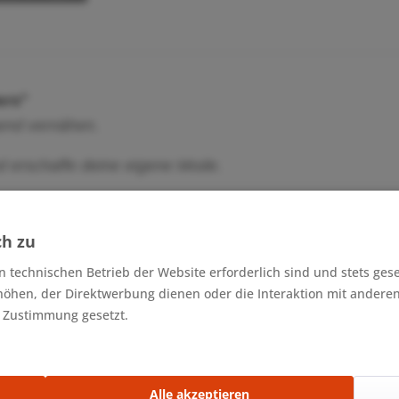
ers"
gend vernähen.
nd erschaffe deine eigene Mode.
terschiedliche Nähprojekte umsetzen. Unter anderem: Ho
ch zu
n technischen Betrieb der Website erforderlich sind und stets ges
höhen, der Direktwerbung dienen oder die Interaktion mit andere
extilien)
r Zustimmung gesetzt.
Alle akzeptieren