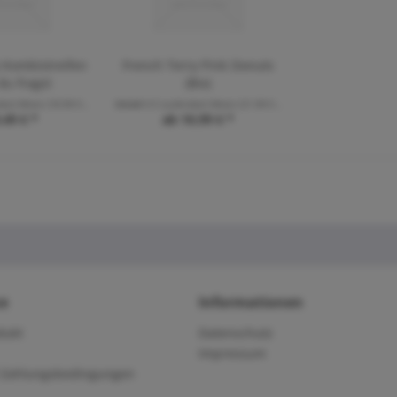
 Kombistreifen
French Terry Pink Donuts
du fragst
(Bio)
de(r) Meter
(18,98 € * / 1 Laufende(r) Meter)
Inhalt
0.5 Laufende(r) Meter
(21,98 € * / 1 Laufende(r) Meter)
,49 € *
ab 10,99 € *
ce
Informationen
dukt
Datenschutz
Impressum
 Zahlungsbedingungen