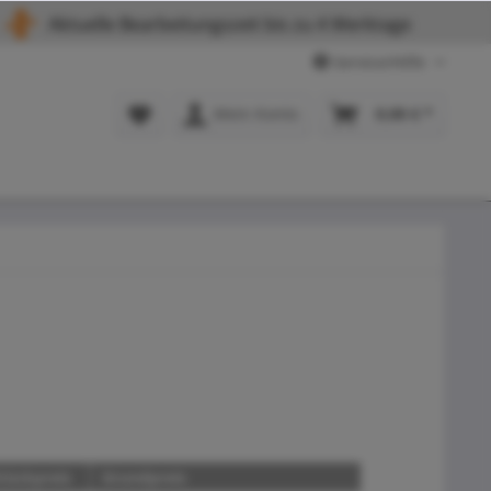
Aktuelle Bearbeitungszeit bis zu 4 Werktage
Service/Hilfe
Mein Konto
0,00 € *
tückpreis
Grundpreis