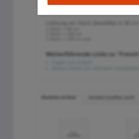
Lieferung am Stück (bestellbar in 50 cm
1 Stück -> 50 cm
2 Stück -> 100 cm
3 Stück -> 150 cm usw.
Weiterführende Links zu "French
Fragen zum Artikel?
Weitere Artikel von Neumann Handelsvert
Ähnliche Artikel
Kunden kauften auch