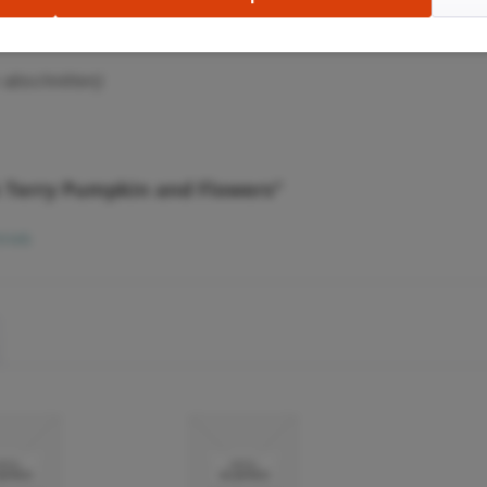
 abschnitten)
 Terry Pumpkin and Flowers"
rieb