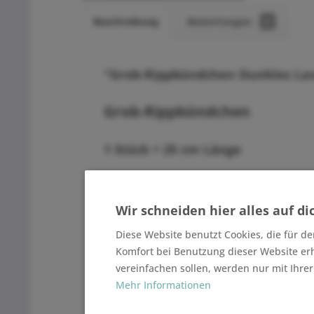
Beschreibung
Bewertungen
0
"Grob-Rippbündchen Dunkles Lav
Grob-Rippbündchen
1 Stück = 25 cm Länge
2 Stück = 50 cm Länge
Wir schneiden hier alles auf di
Lieferung am Stück
Diese Website benutzt Cookies, die für de
Komfort bei Benutzung dieser Website er
vereinfachen sollen, werden nur mit Ihre
1.Wahl - 1A Qualität
Mehr Informationen
ca. 575 g / m²
Breite 35 cm doppelt, aufgeschnitten 70
95% Baumwolle, 5% Elastan