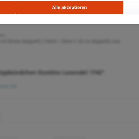
Alle akzeptieren
m )
cm Breite (doppelt) 2 Stück = 50cm x 35 cm (doppelt) usw.
Rippbündchen Dunkles Lavendel 1742"
trieb TM