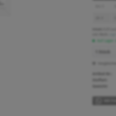
bis
3
3
ab
4
3
Inhalt:
0.25 Lau
inkl. MwSt.
zzgl
Auf Lager.
Vergleich
Artikel-Nr.:
Stoffart:
Gewicht:
Mit Fr