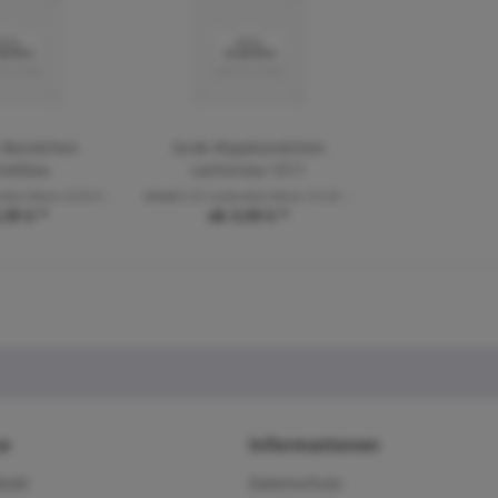
p Bündchen
Grob-Rippbündchen
neblau
Lachsrosa 1511
nde(r) Meter
(9,56 € * / 1 Laufende(r) Meter)
Inhalt
0.25 Laufende(r) Meter
(14,36 € * / 1 Laufende(r) Meter)
,39 € *
ab 3,59 € *
ce
Informationen
dukt
Datenschutz