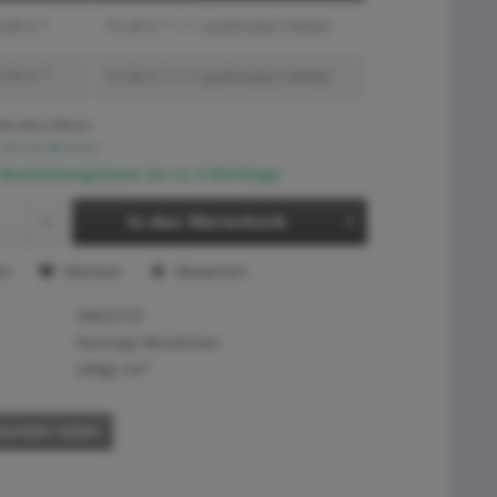
,80 € *
15,20 € * / 1 Laufende(r) Meter
,59 € *
14,36 € * / 1 Laufende(r) Meter
fende(r) Meter
. Versandkosten
 Bearbeitungsdauer bis zu 4 Werktage
In den
Warenkorb
en
Merken
Bewerten
SW22157
Feinripp Bündchen
240gr./m²
eunden teilen