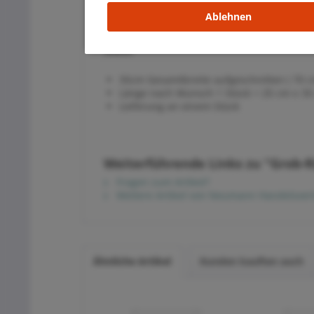
Waschbar bei 40 Grad
Ablehnen
Ökotex - Standart 100
Maße:
35cm Gesamtbreite aufgeschnitten ( 70 c
Länge nach Wunsch 1 Stück = 25 cm x 35 
Lieferung an einem Stück
Weiterführende Links zu "Grob-
Fragen zum Artikel?
Weitere Artikel von Neumann Handelsver
Ähnliche Artikel
Kunden kauften auch