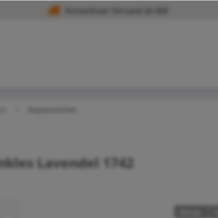
Kostenloser Versand ab 80€
en
Rippbündchen
kles Lavendel 1742
Menge
S