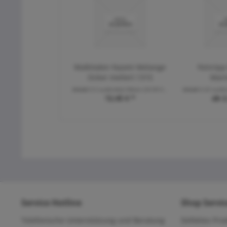
Walkloden Naomi Melange
Feinrip
Ocker meliert 1315
Mari
Inhalt
0.5 Laufende(r) Meter
(24,90 € * / 1 Laufende(r) Meter)
Inhalt
0.25 Laufe
12,45 € *
ab 2
Service Hotline
Shop Servi
Telefonische Unterstützung und Beratung
Defektes Pro