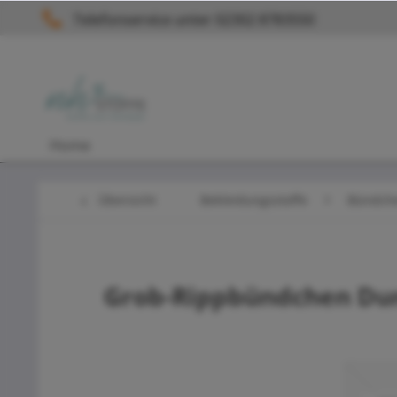
Telefonservice unter 02302 8783550
Home
Übersicht
Bekleidungsstoffe
Bündch
Grob-Rippbündchen Dun