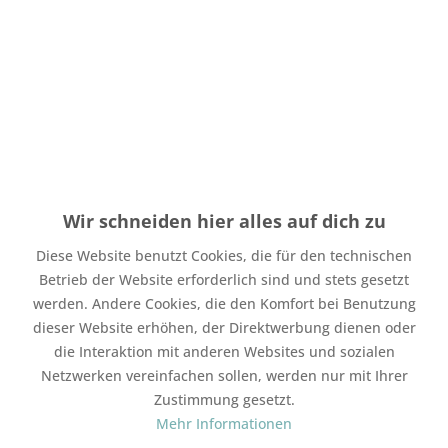
Menge
Stückpreis
Grundpreis
bis
3
3,90 € *
3,90 € * / 1 Stück
ab
4
3,30 € *
3,30 € * / 1 Stück
Wir schneiden hier alles auf dich zu
Inhalt:
1 Stück
inkl. MwSt.
zzgl. Versandkosten
Diese Website benutzt Cookies, die für den technischen
Auf Lager. Bearbeitungsdauer bis zu 4 Werktage
Betrieb der Website erforderlich sind und stets gesetzt
werden. Andere Cookies, die den Komfort bei Benutzung
In den
Warenkorb
dieser Website erhöhen, der Direktwerbung dienen oder
die Interaktion mit anderen Websites und sozialen
Merken
Bewerten
Netzwerken vereinfachen sollen, werden nur mit Ihrer
Zustimmung gesetzt.
Artikel-Nr.:
SW22690
Mehr Informationen