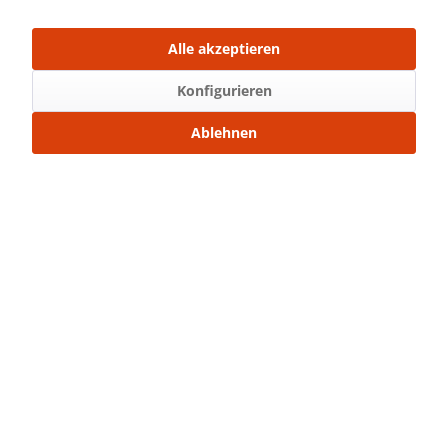
Mit Freunden teilen
Über WhatsApp anfragen
Alle akzeptieren
Beschreibung
Konfigurieren
Glassticker Maße: 11,9 x 8,7 cm (Breite x Höhe)
Ablehnen
Mit unseren...
mehr
6.
Bewertungen
0
Bewertungen lesen, schreiben und diskutieren...
mehr
Ähnliche Artikel
Kunden kauften auch
Service Hotline