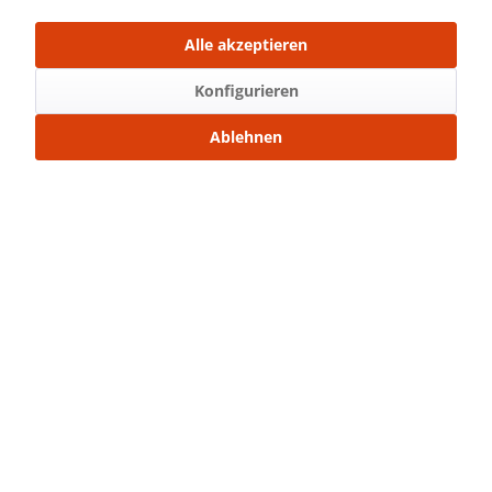
Über WhatsApp anfragen
Alle akzeptieren
Beschreibung
Konfigurieren
Bügelbild Maße: 6,0 x 3,7 cm (Breite x Höhe)
Normal...
mehr
Ablehnen
Bewertungen
0
Bewertungen lesen, schreiben und diskutieren...
mehr
Ähnliche Artikel
Kunden kauften auch
Service Hotline