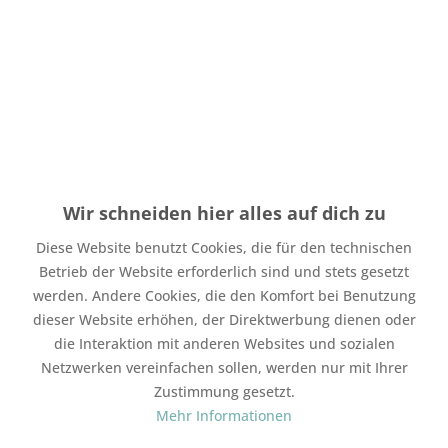
1,20 € *
2,00 € *
Sie sparen:
0,80 €!
Wir schneiden hier alles auf dich zu
Inhalt:
1 Stück
inkl. MwSt.
zzgl. Versandkosten
Diese Website benutzt Cookies, die für den technischen
Auf Lager. Bearbeitungsdauer bis zu 4 Werktage
Betrieb der Website erforderlich sind und stets gesetzt
werden. Andere Cookies, die den Komfort bei Benutzung
In den
Warenkorb
dieser Website erhöhen, der Direktwerbung dienen oder
die Interaktion mit anderen Websites und sozialen
Merken
Bewerten
Netzwerken vereinfachen sollen, werden nur mit Ihrer
Artikel-Nr.:
SW23005
Zustimmung gesetzt.
Mehr Informationen
Mit Freunden teilen