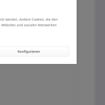
etzt werden. Andere Cookies, die den
n Websites und sozialen Netzwerken
Konfigurieren