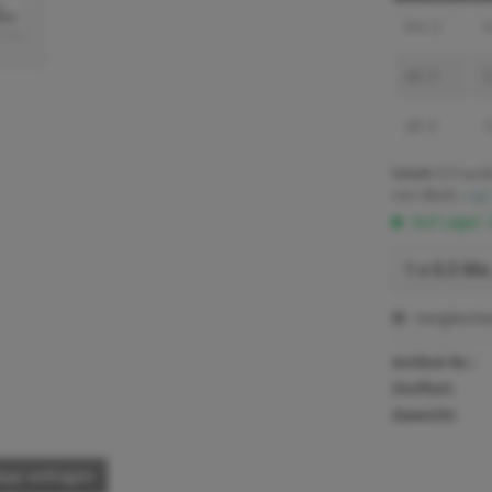
bis
2
6
ab
3
5
ab
6
5
Inhalt:
0.5 Lauf
inkl. MwSt.
zzgl
Auf Lager.
Vergleich
Artikel-Nr.:
Stoffart:
Gewicht:
pp anfragen