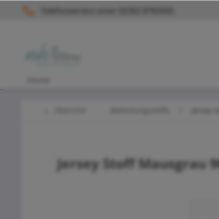
Telefonservice unter 02302 8783550
Home
Übersicht
Bekleidungsstoffe
Jersey U
Jersey Stoff Mausgrau 