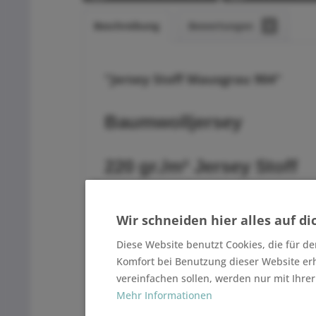
Beschreibung
Bewertungen
0
"Jersey Stoff Mausgrau 904"
Baumwolljersey
220 gr./m² Jersey Stoff
Der Jersey lässt sich hervorragend b
Kinderbekleidung, Mützen, Schals, K
Wir schneiden hier alles auf di
Diese Website benutzt Cookies, die für de
Produktangaben
:
Komfort bei Benutzung dieser Website er
vereinfachen sollen, werden nur mit Ihre
1.Wahl - 1A Qualität
Öko-Tex Standard 100 (schadstofffrei
Mehr Informationen
ca. 220 gr. / m²