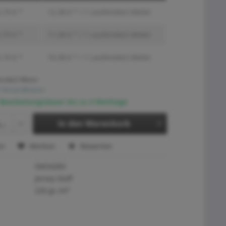
,19 € *
12,38 € * / 1 Laufende(r) Meter
,79 € *
11,58 € * / 1 Laufende(r) Meter
,19 € *
10,38 € * / 1 Laufende(r) Meter
ende(r) Meter
. Versandkosten
 Bearbeitungsdauer bis zu 4 Werktage
In den
Warenkorb
en
Merken
Bewerten
SW24283
Jersey Stoff
220 gr./m²