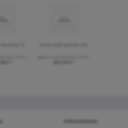
f Azurblau 75
Jersey Stoff Aprikose 236
de(r) Meter
(12,98 € * / 1 Laufende(r) Meter)
Inhalt
0.5 Laufende(r) Meter
(13,58 € * / 1 Laufende(r) Meter)
,49 € *
ab 6,79 € *
ce
Informationen