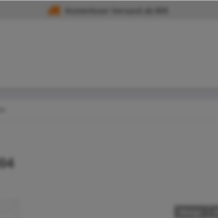
Kostenloser Versand ab 80€
ni
904
Menge
S