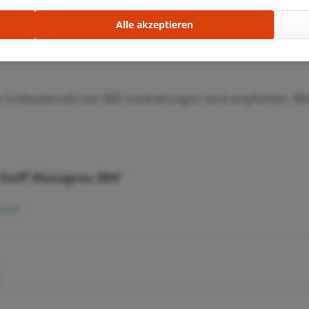
Alle akzeptieren
e Schleuderzahl von 800 Umdrehungen wird empfohlen. Bit
 Stoff Mausgrau 904"
rieb