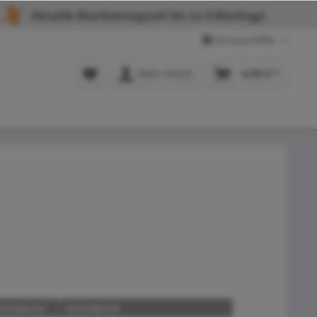
Aktuelle Bearbeitungszeit bis zu 4 Werktage
Service/Hilfe
Mein Konto
0,00 € *
tückpreis
Grundpreis