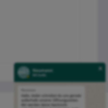
Neumann
NH Stoffe
Neumann
Hallo, leider schreibst du uns gerade
außerhalb unserer Öffnungszeiten.
Newsletter
Wir werden deine Nachricht