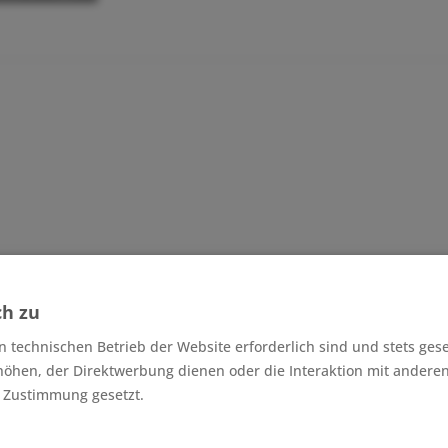
earbeiten - man kann den Stoff problemlos nähen.
Dieser 
apuzenpullover, Longsleeves, Leggings uvm.
ch zu
n technischen Betrieb der Website erforderlich sind und stets ges
höhen, der Direktwerbung dienen oder die Interaktion mit andere
r Zustimmung gesetzt.
e Textilien)