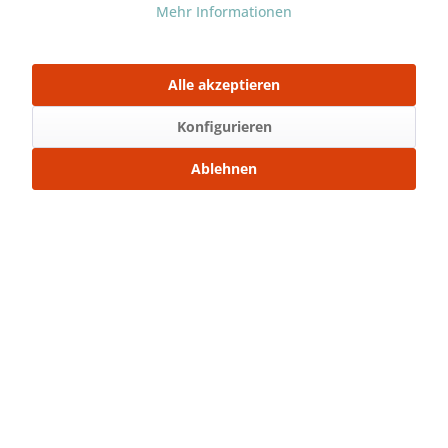
Mehr Informationen
Artikel-Nr.:
SW24522
Stoffart:
Rippjersey
Alle akzeptieren
Mit Freunden teilen
Konfigurieren
Über WhatsApp anfragen
Ablehnen
Beschreibung
Rippjersey 260 gr./m² ...
mehr
Bewertungen
0
Bewertungen lesen, schreiben und diskutieren...
mehr
Ähnliche Artikel
Kunden kauften auch