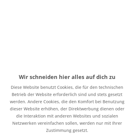
Menge
Stückpreis
Grundpreis
16,98 € * / 1 Laufende(r)
bis
5
8,49 € *
Meter
15,18 € * / 1 Laufende(r)
ab
6
7,59 € *
Meter
Wir schneiden hier alles auf dich zu
Diese Website benutzt Cookies, die für den technischen
Inhalt:
0.5 Laufende(r) Meter
Betrieb der Website erforderlich sind und stets gesetzt
inkl. MwSt.
zzgl. Versandkosten
werden. Andere Cookies, die den Komfort bei Benutzung
Auf Lager. Bearbeitungsdauer bis zu 4 Werktage
dieser Website erhöhen, der Direktwerbung dienen oder
In den
Warenkorb
die Interaktion mit anderen Websites und sozialen
Netzwerken vereinfachen sollen, werden nur mit Ihrer
Merken
Bewerten
Zustimmung gesetzt.