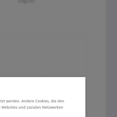
210gr./m²
 Mützen, Loops, Longsleeves, Tunikas ,
etzt werden. Andere Cookies, die den
n Websites und sozialen Netzwerken