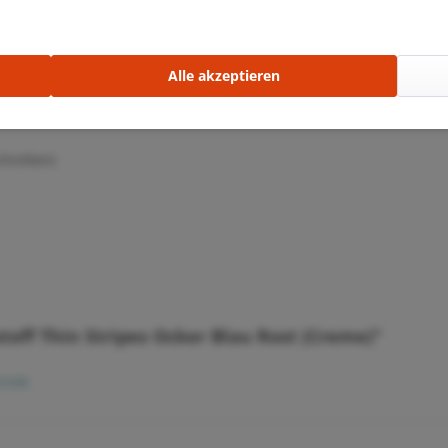
Alle akzeptieren
chnitten)
toff Thin Stripes Ocker Blau Rost (Creme)"
rieb