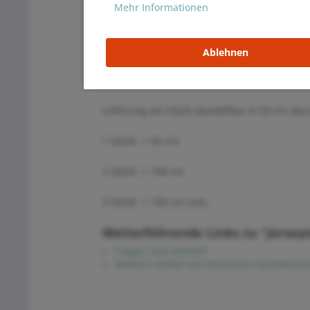
waschbar bei 40°C
Mehr Informationen
ca. 210 gr. / m²
165 cm Breite
95% Bio Baumwolle 5% Elasthan
Ablehnen
hergestellt in der EU
Lieferung am Stück (bestellbar in 50 cm abs
1 Stück -> 50 cm
2 Stück -> 100 cm
3 Stück -> 150 cm usw.
Weiterführende Links zu "Jerseys
Fragen zum Artikel?
Weitere Artikel von Neumann Handelsvert