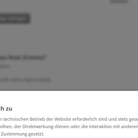
Gewicht:
pp anfragen
lau Rost (Creme)"
nähen.
chaffe deine eigene Mode.
 Nähprojekte umsetzen. Unter anderem: Kinderbekleidung, Kleider,
ch zu
n technischen Betrieb der Website erforderlich sind und stets ges
höhen, der Direktwerbung dienen oder die Interaktion mit andere
tilien)
r Zustimmung gesetzt.