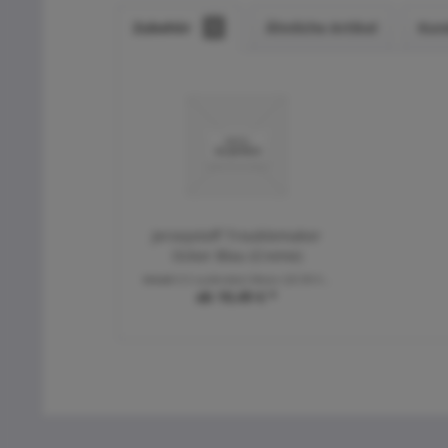
Zubehör
1
Ähnliche Artikel
Kun
Jerseystoff Troublemaker
Ocker Blau (Creme)
Inhalt
0.5 Laufende(r) Meter
(20,98 € * / 1 Laufende(r) Meter)
ab 10,49 € *