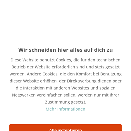
9,90 € *
Inhalt:
1 Stück
inkl. MwSt.
zzgl. Versandkosten
Wir schneiden hier alles auf dich zu
Als Sofortdownload verfügbar
Diese Website benutzt Cookies, die für den technischen
In den
Warenkorb
Betrieb der Website erforderlich sind und stets gesetzt
werden. Andere Cookies, die den Komfort bei Benutzung
Merken
Bewerten
dieser Website erhöhen, der Direktwerbung dienen oder
die Interaktion mit anderen Websites und sozialen
Artikel-Nr.:
SW17557
Netzwerken vereinfachen sollen, werden nur mit Ihrer
Zustimmung gesetzt.
Mit Freunden teilen
Mehr Informationen
Über WhatsApp anfragen
Beschreibung
Alle akzeptieren