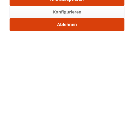
Lieblingspullover Milana inklusive A4, A0 und
Beamerdatei mit Ebenen Für die Größen 34...
mehr
Konfigurieren
Ablehnen
Bewertungen
0
Bewertungen lesen, schreiben und diskutieren...
mehr
Ähnliche Artikel
Kunden kauften auch
Service Hotline
Shop Service
Informationen