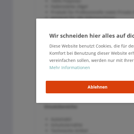
100% Polyester
Fadenstärke 20ger
Produkt für Professionelle sowie Priva
geeignet für alle Nähmaschinen
hergestellt in der EU
immer nach bestellbar
Wir schneiden hier alles auf di
geprüfte Qualität
dtex 460x3
Diese Website benutzt Cookies, die für de
mittlere lineare Masse Dtex 1550
cN 8700
Komfort bei Benutzung dieser Website er
empfohlene Nadelnummer 140-160
vereinfachen sollen, werden nur mit Ihre
Mehr Informationen
Menge:
Ablehnen
3000 Meter pro Spule
Einsatzbereiche:
Automobil
Schuhziernähte
Technische Artikel