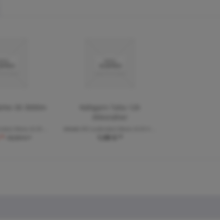
ärke 30 3000m
Nähgarn Talia 120
Allesnäher
nde(r) Meter
(0,35 € * / 100 Laufende(r) Meter)
Inhalt
200 Laufende(r) Meter
(0,50 € * / 100 Laufende(r) Meter)
 *
1,00 € *
10,99 € *