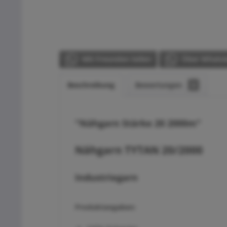
Mit Freunden teilen
Über WhatsA
Beschreibung
Bewertungen
0
"Nähgarn Stärke 20 2000m"
Nähgarn TYTAN 20/2000
Industriegarn
Produktangaben: