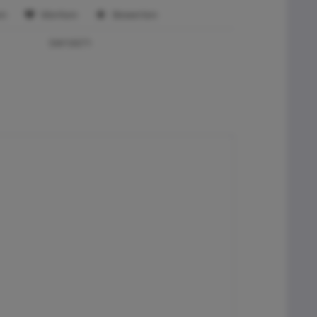
en
Merken
Bewerten
SW10071