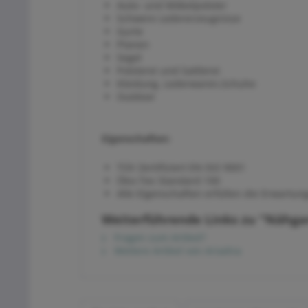
Auto- und Möbelpolster
Schwere Ledererzeugnisse
Gurte
Planen
Segel
Polsterei und Sattlerei
Kleidung, Lederwaren,Schuhe
Outdoor
Eigenschaften:
TÜV Zertifiziert EN ISO 9001
Öko-Tex Standard 100
Alle Eigenschaften erfüllen die Erwartu
Weiterführende Links zu "Nähga
Fragen zum Artikel?
Weitere Artikel von Ariadna