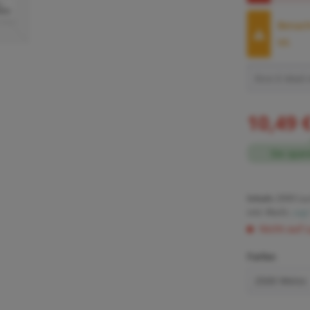
Benachr
ist.
10,49 
Sie spar
Inhalt:
2000 Lau
inkl. MwSt.
zzgl
Nicht auf 
Farbe: