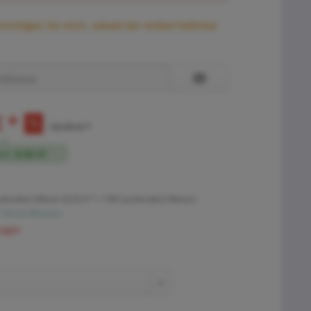
ichtigen Sie mich, sobald der Artikel lieferbar
€ *
10,99 € *
en:
0,50 €!
fende(r) Meter (0,52 € * / 100 Laufende(r) Meter)
. Versandkosten
Lager