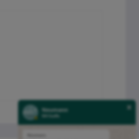
Neumann
NH Stoffe
Neumann