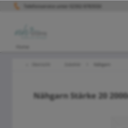
Telefonservice unter 02302 8783550
Home
Übersicht
Zubehör
Nähgarn
Nähgarn Stärke 20 200