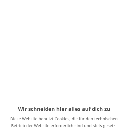
Menge
Stückpreis
Grundpreis
11,96 € * / 1 Laufende(r)
bis
3
2,99 € *
Meter
10,36 € * / 1 Laufende(r)
ab
4
2,59 € *
Meter
Inhalt:
0.25 Laufende(r) Meter
inkl. MwSt.
zzgl. Versandkosten
Auf Lager. Bearbeitungsdauer bis zu 4 Werktage
Wir schneiden hier alles auf dich zu
Zubehör direkt mitbestellen
Diese Website benutzt Cookies, die für den technischen
Jersey Stoff Helles Altrosa
ab 5,19 € *
Betrieb der Website erforderlich sind und stets gesetzt