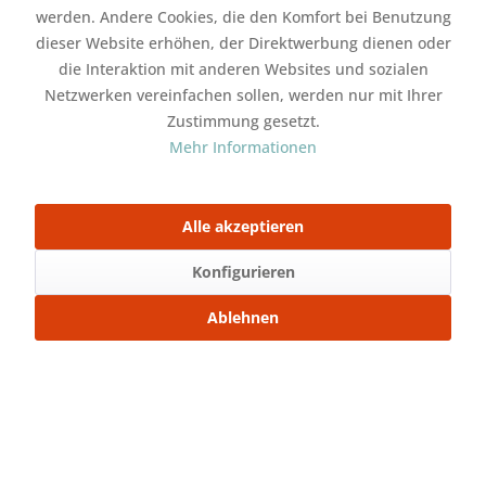
French Terry Helles Altrosa
ab 5,99 € *
werden. Andere Cookies, die den Komfort bei Benutzung
Ottoman Ripp Sweat Helles Altrosa
ab 7,49 € *
dieser Website erhöhen, der Direktwerbung dienen oder
die Interaktion mit anderen Websites und sozialen
In den
Warenkorb
Netzwerken vereinfachen sollen, werden nur mit Ihrer
Zustimmung gesetzt.
Merken
Bewerten
Mehr Informationen
Artikel-Nr.:
SW12746
Stoffart:
Bündchenstoff
Alle akzeptieren
Gewicht:
240gr./m²
Konfigurieren
Mit Freunden teilen
Ablehnen
Über WhatsApp anfragen
Beschreibung
Bündchenstoff Bündchenstoff Meterware Bei
diesem Artikel handelt es sich um...
mehr