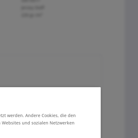
SW14977
Jersey Stoff
220 gr./m²
Stoff ist vielseitig einsetzbar, z.B. für
etzt werden. Andere Cookies, die den
n Websites und sozialen Netzwerken