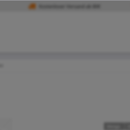
Kostenloser Versand ab 80€
ni
Menge
S