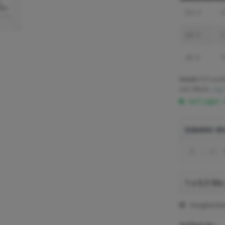
bis
2
6
ab
3
5
ab
6
5
Inhalt:
0.5 Lauf
inkl. MwSt.
zzgl
Auf Lager.
Zubehör dir
Vergleich