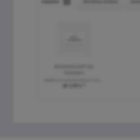
Zubehör
1
Ähnliche Artikel
Kun
Bündchenstoff XXL
Himbeere
Inhalt
0.25 Laufende(r) Meter
(10,36 € * / 1 Laufende(r) Meter)
ab 2,59 € *