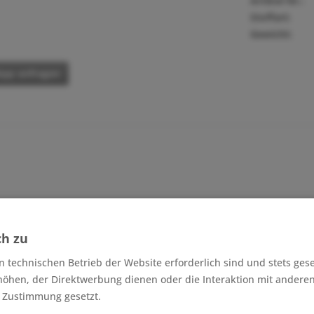
Artikel-Nr.:
Stoffart:
Gewicht:
pp anfragen
earbeiten - man kann den Stoff problemlos nähen.
ch zu
Dieser 
apuzenpullover, Longsleeves, Leggings uvm.
n technischen Betrieb der Website erforderlich sind und stets ges
höhen, der Direktwerbung dienen oder die Interaktion mit andere
r Zustimmung gesetzt.