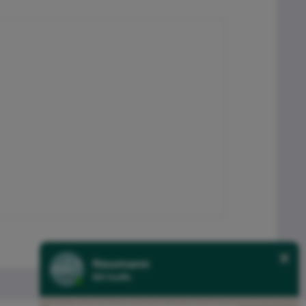
Neumann
NH Stoffe