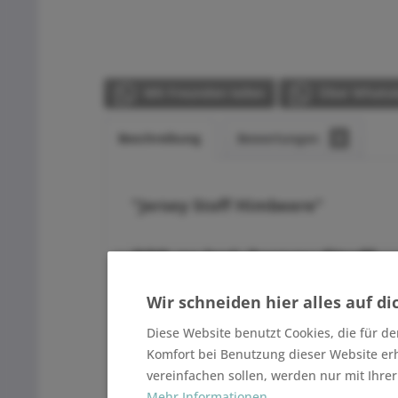
Mit Freunden teilen
Über WhatsA
Beschreibung
Bewertungen
0
"Jersey Stoff Himbeere"
220 gr./m² Jersey Stoff
Der Jersey lässt sich hervorragend b
Wir schneiden hier alles auf di
Kinderbekleidung, Mützen, Schals, K
Diese Website benutzt Cookies, die für de
Komfort bei Benutzung dieser Website er
Produktangaben
:
vereinfachen sollen, werden nur mit Ihre
Mehr Informationen