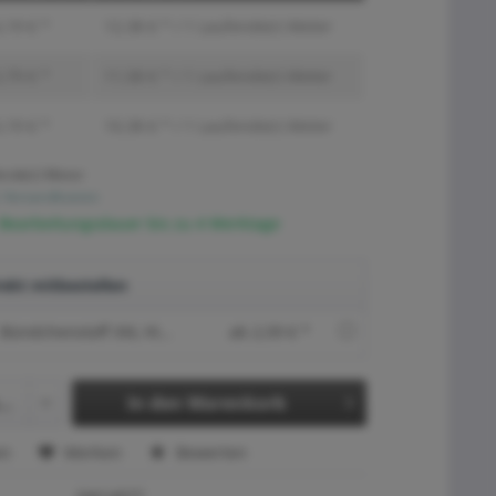
,19 € *
12,38 € * / 1 Laufende(r) Meter
,79 € *
11,58 € * / 1 Laufende(r) Meter
,19 € *
10,38 € * / 1 Laufende(r) Meter
ende(r) Meter
. Versandkosten
 Bearbeitungsdauer bis zu 4 Werktage
ekt mitbestellen
Bündchenstoff XXL Himbeere
ab 2,59 € *
In den
Warenkorb
en
Merken
Bewerten