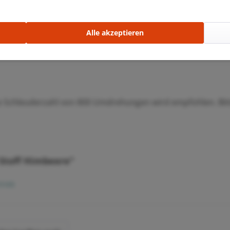
e Textilien)
Alle akzeptieren
e Schleuderzahl von 800 Umdrehungen wird empfohlen. Bit
 Stoff Himbeere"
rieb