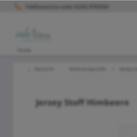
Telefonservice unter 02302 8783550
Home
Übersicht
Bekleidungsstoffe
Jersey U
Jersey Stoff Himbeere