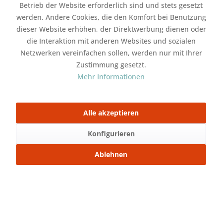
Betrieb der Website erforderlich sind und stets gesetzt
Zubehör direkt mitbestellen
werden. Andere Cookies, die den Komfort bei Benutzung
dieser Website erhöhen, der Direktwerbung dienen oder
Bündchenstoff XXL Kastanienrot
ab 2,59 € *
French Terry Kastanienrot
ab 5,49 € *
die Interaktion mit anderen Websites und sozialen
Netzwerken vereinfachen sollen, werden nur mit Ihrer
Zustimmung gesetzt.
In den
Warenkorb
Mehr Informationen
Merken
Bewerten
Alle akzeptieren
Artikel-Nr.:
SW16898
Stoffart:
Jersey Stoff
Konfigurieren
Gewicht:
220 gr./m²
Ablehnen
Mit Freunden teilen
Über WhatsApp anfragen
Beschreibung
220 gr./m² Jersey Stoff Der Jersey lässt sich...
mehr