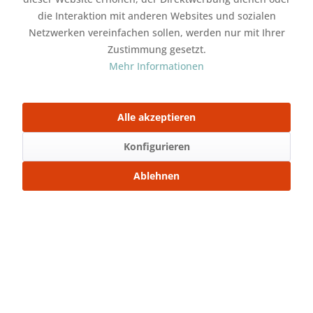
die Interaktion mit anderen Websites und sozialen
Netzwerken vereinfachen sollen, werden nur mit Ihrer
In den
Warenkorb
Zustimmung gesetzt.
Mehr Informationen
Merken
Bewerten
Artikel-Nr.:
SW22063
Alle akzeptieren
Mit Freunden teilen
Konfigurieren
Über WhatsApp anfragen
Ablehnen
Beschreibung
French Terry 240gr./m² 1.Wahl - 1A Qualität ca.
240gr. / m² 150cm Breite...
mehr
Bewertungen
0
Bewertungen lesen, schreiben und diskutieren...
mehr