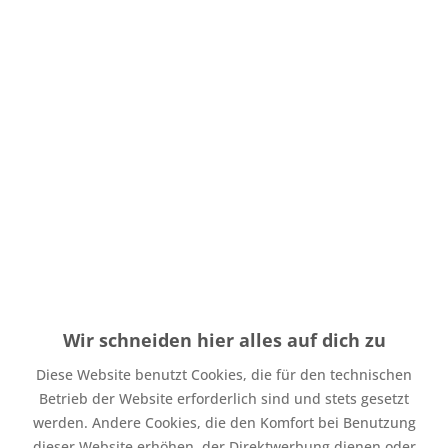
Menge
Stückpreis
Grundpreis
13,98 € * / 1 Laufende(r)
bis
2
6,99 € *
Meter
12,98 € * / 1 Laufende(r)
ab
3
6,49 € *
Meter
Inhalt:
0.5 Laufende(r) Meter
inkl. MwSt.
zzgl. Versandkosten
Wir schneiden hier alles auf dich zu
Auf Lager. Bearbeitungsdauer bis zu 4 Werktage
Diese Website benutzt Cookies, die für den technischen
Zubehör direkt mitbestellen
Betrieb der Website erforderlich sind und stets gesetzt
werden. Andere Cookies, die den Komfort bei Benutzung
Bündchenstoff Heike Mauve 436 *NEU*
ab 2,49 € *
dieser Website erhöhen, der Direktwerbung dienen oder