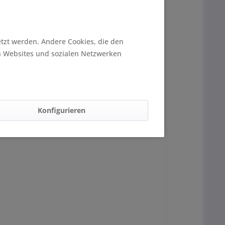
etzt werden. Andere Cookies, die den
n Websites und sozialen Netzwerken
Konfigurieren