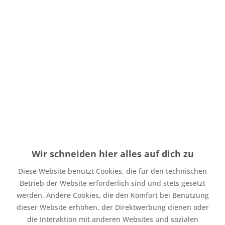
Menge
Stückpreis
Grundpreis
bis
3
4,50 € *
4,50 € * / 1 Stück
ab
4
3,90 € *
3,90 € * / 1 Stück
Inhalt:
1 Stück
inkl. MwSt.
zzgl. Versandkosten
Auf Lager. Bearbeitungsdauer bis zu 4 Werktage
Wir schneiden hier alles auf dich zu
Zubehör direkt mitbestellen
Diese Website benutzt Cookies, die für den technischen
Betrieb der Website erforderlich sind und stets gesetzt
Jerseystoff Mali and Friends (Bio)
ab 10,49 € *
werden. Andere Cookies, die den Komfort bei Benutzung
dieser Website erhöhen, der Direktwerbung dienen oder
In den
Warenkorb
die Interaktion mit anderen Websites und sozialen