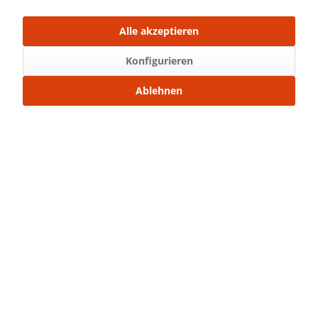
Über WhatsApp anfragen
Alle akzeptieren
Beschreibung
Konfigurieren
Bügelbild Maße: 13,3 x 13,9 cm (Breite x Höhe)
Ablehnen
Normal...
mehr
Bewertungen
0
Bewertungen lesen, schreiben und diskutieren...
mehr
Ähnliche Artikel
Kunden kauften auch
Service Hotline