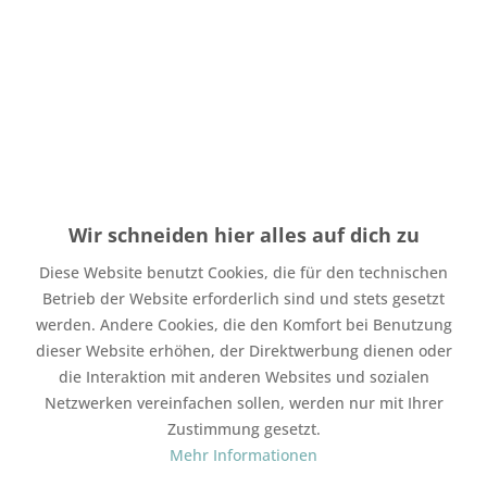
Menge
Stückpreis
Grundpreis
bis
3
4,50 € *
4,50 € * / 1 Stück
ab
4
3,90 € *
3,90 € * / 1 Stück
Wir schneiden hier alles auf dich zu
Inhalt:
1 Stück
inkl. MwSt.
zzgl. Versandkosten
Diese Website benutzt Cookies, die für den technischen
Auf Lager. Bearbeitungsdauer bis zu 4 Werktage
Betrieb der Website erforderlich sind und stets gesetzt
werden. Andere Cookies, die den Komfort bei Benutzung
In den
Warenkorb
dieser Website erhöhen, der Direktwerbung dienen oder
die Interaktion mit anderen Websites und sozialen
Merken
Bewerten
Netzwerken vereinfachen sollen, werden nur mit Ihrer
Zustimmung gesetzt.
Artikel-Nr.:
SW17656
Mehr Informationen
Mit Freunden teilen