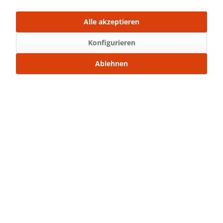
Über WhatsApp anfragen
Alle akzeptieren
Beschreibung
Konfigurieren
Bügelbild Maße: 12,4 x 10,8 cm (Breite x Höhe)
Ablehnen
Normal...
mehr
Bewertungen
0
Bewertungen lesen, schreiben und diskutieren...
mehr
Ähnliche Artikel
Kunden kauften auch
Service Hotline