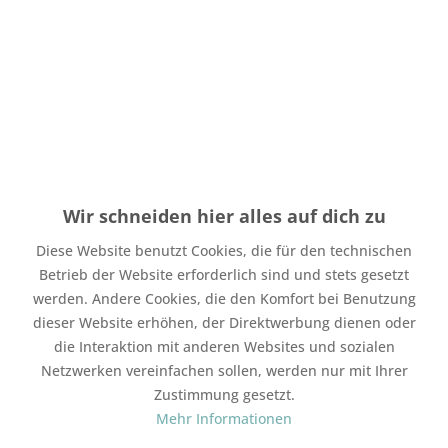
Menge
Stückpreis
Grundpreis
bis
3
4,50 € *
4,50 € * / 1 Stück
ab
4
3,90 € *
3,90 € * / 1 Stück
Wir schneiden hier alles auf dich zu
Inhalt:
1 Stück
inkl. MwSt.
zzgl. Versandkosten
Diese Website benutzt Cookies, die für den technischen
Auf Lager. Bearbeitungsdauer bis zu 4 Werktage
Betrieb der Website erforderlich sind und stets gesetzt
werden. Andere Cookies, die den Komfort bei Benutzung
In den
Warenkorb
dieser Website erhöhen, der Direktwerbung dienen oder
die Interaktion mit anderen Websites und sozialen
Merken
Bewerten
Netzwerken vereinfachen sollen, werden nur mit Ihrer
Zustimmung gesetzt.
Artikel-Nr.:
SW20291
Mehr Informationen
Mit Freunden teilen