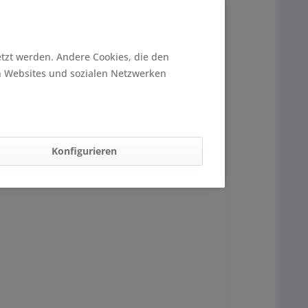
etzt werden. Andere Cookies, die den
n Websites und sozialen Netzwerken
Konfigurieren