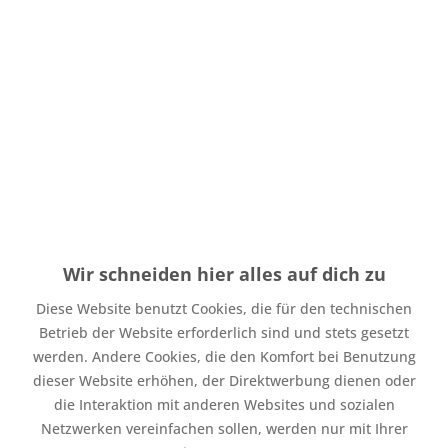
Menge
Stückpreis
Grundpreis
23,98 € * / 1 Laufende(r)
bis
5
11,99 € *
Meter
21,98 € * / 1 Laufende(r)
ab
6
10,99 € *
Meter
Wir schneiden hier alles auf dich zu
Inhalt:
0.5 Laufende(r) Meter
inkl. MwSt.
zzgl. Versandkosten
Diese Website benutzt Cookies, die für den technischen
Auf Lager. Bearbeitungsdauer bis zu 4 Werktage
Betrieb der Website erforderlich sind und stets gesetzt
werden. Andere Cookies, die den Komfort bei Benutzung
In den
Warenkorb
dieser Website erhöhen, der Direktwerbung dienen oder
die Interaktion mit anderen Websites und sozialen
Merken
Bewerten
Netzwerken vereinfachen sollen, werden nur mit Ihrer