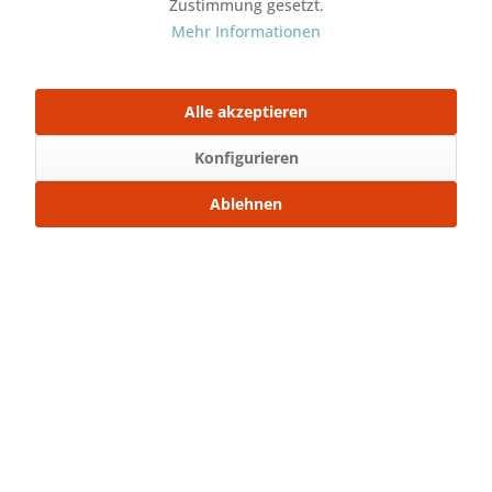
Zustimmung gesetzt.
Artikel-Nr.:
SW25012
Mehr Informationen
Stoffart:
French Terry
Gewicht:
250gr./m²
Alle akzeptieren
Mit Freunden teilen
Konfigurieren
Über WhatsApp anfragen
Ablehnen
Beschreibung
Der French Terry lässt sich hervorragend vernähen.
Nähe dir dein Lieblingseinzelstück und...
mehr
Bewertungen
0
Bewertungen lesen, schreiben und diskutieren...
mehr
Ähnliche Artikel
Kunden kauften auch