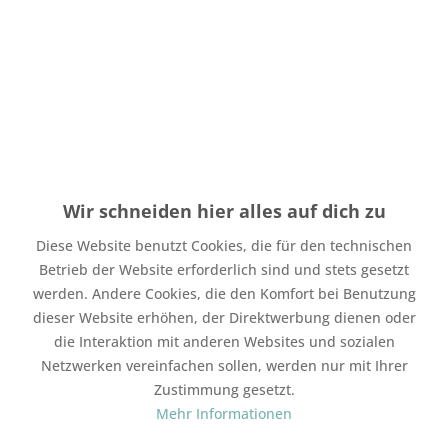
Menge
Stückpreis
Grundpreis
bis
4
1,50 € *
1,50 € * / 1 Stück
ab
5
1,35 € *
1,35 € * / 1 Stück
Wir schneiden hier alles auf dich zu
Inhalt:
1 Stück
Diese Website benutzt Cookies, die für den technischen
inkl. MwSt.
zzgl. Versandkosten
Betrieb der Website erforderlich sind und stets gesetzt
Auf Lager. Bearbeitungsdauer bis zu 4 Werktage
werden. Andere Cookies, die den Komfort bei Benutzung
In den
Warenkorb
dieser Website erhöhen, der Direktwerbung dienen oder
die Interaktion mit anderen Websites und sozialen
Merken
Bewerten
Netzwerken vereinfachen sollen, werden nur mit Ihrer
Zustimmung gesetzt.
Artikel-Nr.:
SW13249
Mehr Informationen