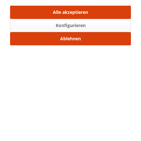
Mit Freunden teilen
Alle akzeptieren
Über WhatsApp anfragen
Konfigurieren
Beschreibung
Teilbarer Nylon Reißverschluss 60 cm
mehr
Ablehnen
Bewertungen
0
Bewertungen lesen, schreiben und diskutieren...
mehr
Ähnliche Artikel
Kunden kauften auch
Service Hotline