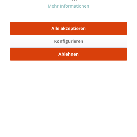
Mehr Informationen
Teilbarer Nylon Reißverschluss 55 cm
Alle akzeptieren
Inhalt
1 Stück
Konfigurieren
ab 1,25 € *
Ablehnen
Details
Merken