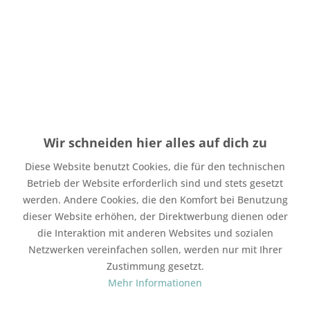
Menge
Stückpreis
Grundpreis
bis
4
1,70 € *
1,70 € * / 1 Stück
ab
5
1,50 € *
1,50 € * / 1 Stück
Wir schneiden hier alles auf dich zu
Inhalt:
1 Stück
inkl. MwSt.
zzgl. Versandkosten
Diese Website benutzt Cookies, die für den technischen
Auf Lager. Bearbeitungsdauer bis zu 4 Werktage
Betrieb der Website erforderlich sind und stets gesetzt
werden. Andere Cookies, die den Komfort bei Benutzung
In den
Warenkorb
dieser Website erhöhen, der Direktwerbung dienen oder
die Interaktion mit anderen Websites und sozialen
Merken
Bewerten
Netzwerken vereinfachen sollen, werden nur mit Ihrer
Zustimmung gesetzt.
Artikel-Nr.:
SW11815
Mehr Informationen
Mit Freunden teilen