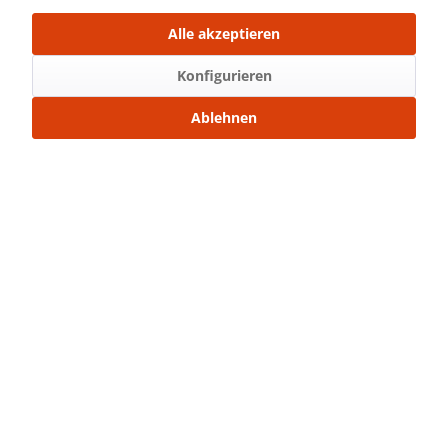
Über WhatsApp anfragen
Alle akzeptieren
Konfigurieren
Beschreibung
Teilbarer Nylon Reißverschluss 80 cm
mehr
Ablehnen
Bewertungen
0
Bewertungen lesen, schreiben und diskutieren...
mehr
Ähnliche Artikel
Kunden kauften auch
Service Hotline