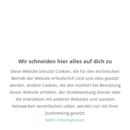
Menge
Stückpreis
Grundpreis
bis
4
1,50 € *
1,50 € * / 1 Stück
ab
5
1,35 € *
1,35 € * / 1 Stück
Wir schneiden hier alles auf dich zu
Inhalt:
1 Stück
Diese Website benutzt Cookies, die für den technischen
inkl. MwSt.
zzgl. Versandkosten
Betrieb der Website erforderlich sind und stets gesetzt
Auf Lager. Bearbeitungsdauer bis zu 4 Werktage
werden. Andere Cookies, die den Komfort bei Benutzung
In den
Warenkorb
dieser Website erhöhen, der Direktwerbung dienen oder
die Interaktion mit anderen Websites und sozialen
Merken
Bewerten
Netzwerken vereinfachen sollen, werden nur mit Ihrer
Zustimmung gesetzt.
Artikel-Nr.:
SW13294
Mehr Informationen