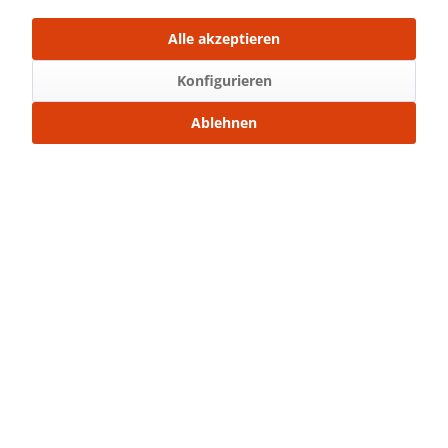
Mit Freunden teilen
Alle akzeptieren
Über WhatsApp anfragen
Konfigurieren
Beschreibung
Teilbarer Nylon Reißverschluss 60 cm
mehr
Ablehnen
Bewertungen
0
Bewertungen lesen, schreiben und diskutieren...
mehr
Ähnliche Artikel
Kunden kauften auch
Service Hotline