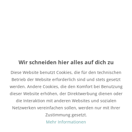
Menge
Stückpreis
Grundpreis
bis
4
1,40 € *
1,40 € * / 1 Stück
ab
5
1,25 € *
1,25 € * / 1 Stück
Wir schneiden hier alles auf dich zu
Inhalt:
1 Stück
Diese Website benutzt Cookies, die für den technischen
inkl. MwSt.
zzgl. Versandkosten
Betrieb der Website erforderlich sind und stets gesetzt
Auf Lager. Bearbeitungsdauer bis zu 4 Werktage
werden. Andere Cookies, die den Komfort bei Benutzung
In den
Warenkorb
dieser Website erhöhen, der Direktwerbung dienen oder
die Interaktion mit anderen Websites und sozialen
Merken
Bewerten
Netzwerken vereinfachen sollen, werden nur mit Ihrer
Zustimmung gesetzt.
Artikel-Nr.:
SW11801
Mehr Informationen