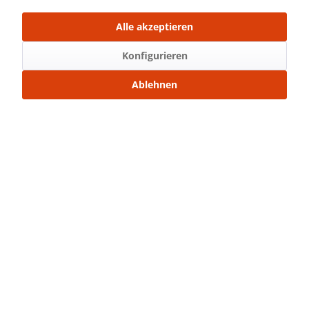
Mit Freunden teilen
Alle akzeptieren
Über WhatsApp anfragen
Konfigurieren
Beschreibung
Teilbarer Nylon Reißverschluss 50 cm
mehr
Ablehnen
Bewertungen
0
Bewertungen lesen, schreiben und diskutieren...
mehr
Ähnliche Artikel
Kunden kauften auch
Service Hotline