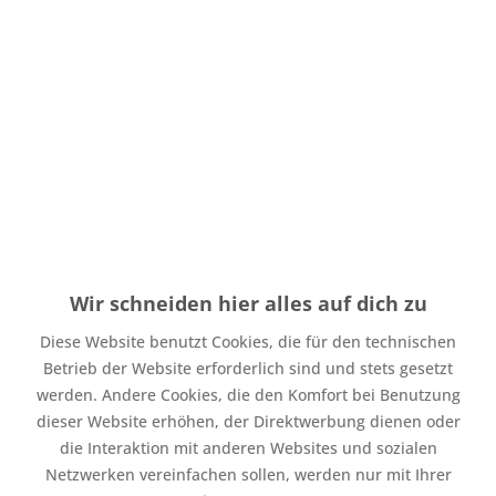
Menge
Stückpreis
Grundpreis
23,98 € * / 1 Laufende(r)
bis
5
11,99 € *
Meter
21,98 € * / 1 Laufende(r)
ab
6
10,99 € *
Meter
Wir schneiden hier alles auf dich zu
Inhalt:
0.5 Laufende(r) Meter
inkl. MwSt.
zzgl. Versandkosten
Diese Website benutzt Cookies, die für den technischen
Auf Lager. Bearbeitungsdauer bis zu 4 Werktage
Betrieb der Website erforderlich sind und stets gesetzt
werden. Andere Cookies, die den Komfort bei Benutzung
In den
Warenkorb
dieser Website erhöhen, der Direktwerbung dienen oder
die Interaktion mit anderen Websites und sozialen
Merken
Bewerten
Netzwerken vereinfachen sollen, werden nur mit Ihrer