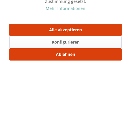
Zustimmung gesetzt.
Artikel-Nr.:
SW23576
Mehr Informationen
Stoffart:
French Terry
Gewicht:
250gr./m²
Alle akzeptieren
Mit Freunden teilen
Konfigurieren
Über WhatsApp anfragen
Ablehnen
Beschreibung
Der French Terry lässt sich hervorragend vernähen.
Nähe dir dein Lieblingseinzelstück und...
mehr
Bewertungen
0
Bewertungen lesen, schreiben und diskutieren...
mehr
Ähnliche Artikel
Kunden kauften auch