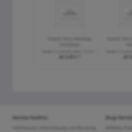
French Terry Rainbow
French Terr
Christmas
Fl
Inhalt
0.5 Laufende(r) Meter
(18,98 € * / 1 Laufende(r) Meter)
Inhalt
0.5 Laufen
ab 9,49 € *
ab 9
Service Hotline
Shop Servi
Telefonische Unterstützung und Beratung
Defektes Pro