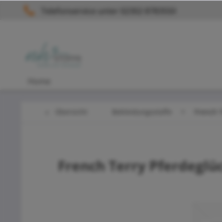
Telefonservice unter 02302 8783550
Home
Übersicht
Bekleidungsstoffe
French 
French Terry Pferdeglüc