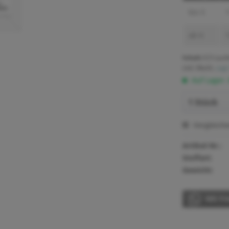
bis
5
1
ab
6
1
Inhalt:
0.5 Lauf
inkl. MwSt.
zzgl
Auf Lager.
Vergleich
Artikel-Nr.:
Stoffart:
Gewicht:
Mit Fr