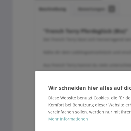
Beschreibung
Bewertungen
0
"French Terry Pferdeglück (Bio)"
Der French Terry lässt sich hervorragend ve
Nähe dir dein Lieblingseinzelstück und ers
Aus French Terry kannst du viele unterschi
Produktangaben:
Wir schneiden hier alles auf di
1.Wahl
Öko-Tex Standard 100 (schadstofffreie Tex
Diese Website benutzt Cookies, die für de
waschbar bei 40°C
Komfort bei Benutzung dieser Website er
ca. 250 gr. / m²
vereinfachen sollen, werden nur mit Ihre
165 cm Breite
95% Bio Baumwolle 5% Elasthan
Mehr Informationen
hergestellt in der EU