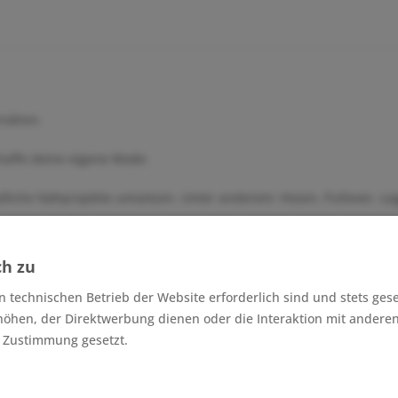
rnähen.
chaffe deine eigene Mode.
edliche Nähprojekte umsetzen. Unter anderem: Hosen, Pullover, L
ch zu
tilien)
n technischen Betrieb der Website erforderlich sind und stets ges
höhen, der Direktwerbung dienen oder die Interaktion mit andere
r Zustimmung gesetzt.