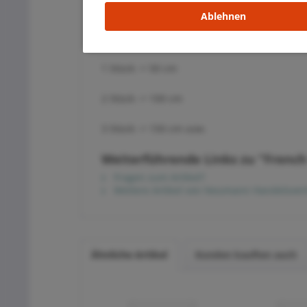
Ablehnen
Lieferung am Stück (bestellbar in 50 cm abs
1 Stück -> 50 cm
2 Stück -> 100 cm
3 Stück -> 150 cm usw.
Weiterführende Links zu "French 
Fragen zum Artikel?
Weitere Artikel von Neumann Handelsvert
Ähnliche Artikel
Kunden kauften auch