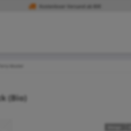
Kostenloser Versand ab 80€
Terry Muster
k (Bio)
Menge
S