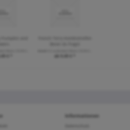
y Pumpkin and
French Terry Kombistreifen
owers
Bevor du fragst
de(r) Meter
(18,98 € * / 1 Laufende(r) Meter)
Inhalt
0.5 Laufende(r) Meter
(18,98 € * / 1 Laufende(r) Meter)
,49 € *
ab 9,49 € *
ce
Informationen
dukt
Datenschutz