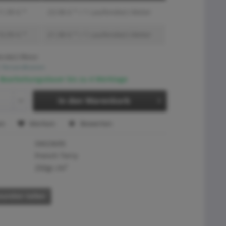
1,99 € *
23,98 € * / 1 Laufende(r) Meter
0,99 € *
21,98 € * / 1 Laufende(r) Meter
ende(r) Meter
. Versandkosten
 Bearbeitungsdauer bis zu 4 Werktage
In den
Warenkorb
en
Merken
Bewerten
SW23695
French Terry
250gr./m²
eunden teilen