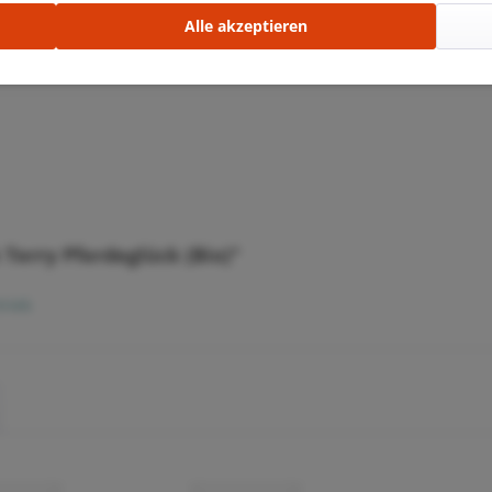
Alle akzeptieren
chnitten)
Terry Pferdeglück (Bio)"
rieb